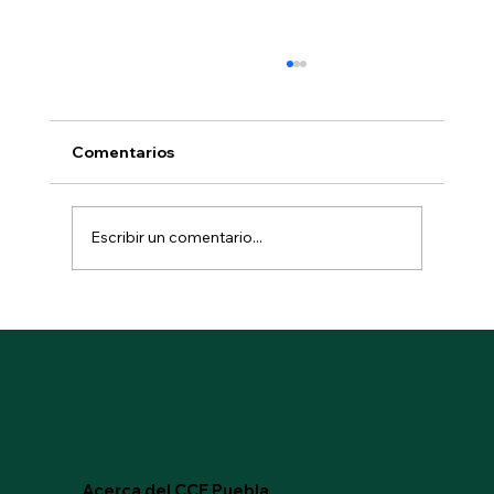
Comentarios
Escribir un comentario...
Posicionamiento del Consejo
Coordinador Empresarial de Puebla
ante las afectaciones provocadas por
las lluvias registradas en el estado.
Acerca del CCE Puebla