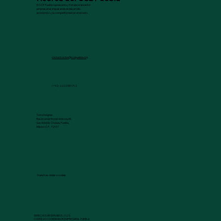
El CCE Puebla representa y fortalece al sector
empresarial, impulsando el desarrollo
económico y la competitividad en el estado.
comunicacion@ccepuebla.org
(+52) 2222301712
Torre Inxignia
Reserva territorial Atlixcáyotl,
San Andrés Cholula, Puebla,
México C.P. 72197
Nuestras redes sociales
DERECHOS RESERVADOS 2025.
CONSEJO COORDINADOR EMPRESARIAL PUEBLA.