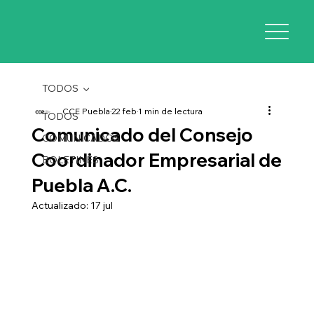
TODOS
CCE Puebla
22 feb
1 min de lectura
TODOS
Comunicado del Consejo
COMUNICADOS
Coordinador Empresarial de
BOLETINES
Puebla A.C.
Actualizado:
17 jul