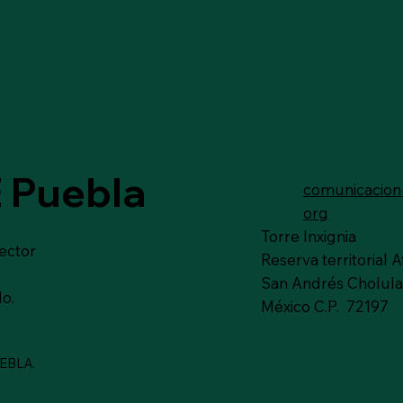
 Puebla
comunicacio
org
Torre Inxignia
sector
Reserva territorial At
San Andrés Cholula
o.
México C.P. 72197
EBLA.